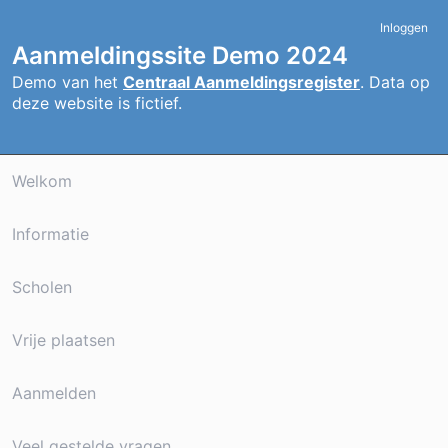
Inloggen
Aanmeldingssite Demo 2024
Demo van het
Centraal Aanmeldingsregister
. Data op
deze website is fictief.
Welkom
Informatie
Scholen
Vrije plaatsen
Aanmelden
Veel gestelde vragen