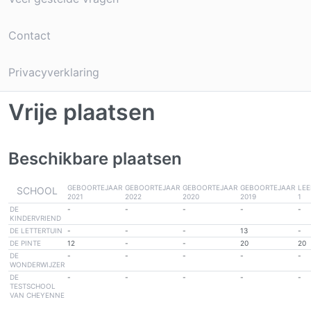
Contact
Privacyverklaring
Vrije plaatsen
Beschikbare plaatsen
GEBOORTEJAAR
GEBOORTEJAAR
GEBOORTEJAAR
GEBOORTEJAAR
LEE
SCHOOL
2021
2022
2020
2019
1
DE
-
-
-
-
-
KINDERVRIEND
DE LETTERTUIN
-
-
-
13
-
DE PINTE
12
-
-
20
20
DE
-
-
-
-
-
WONDERWIJZER
DE
-
-
-
-
-
TESTSCHOOL
VAN CHEYENNE